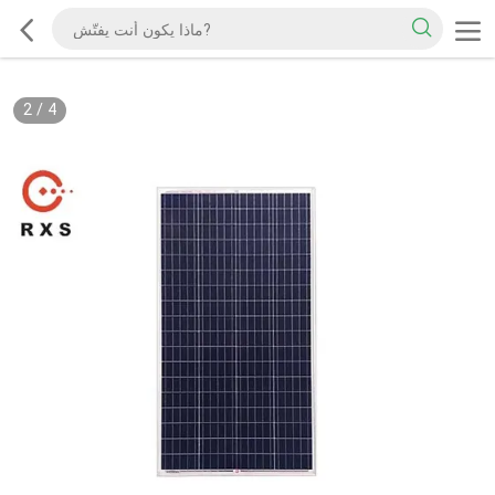
3
/
4